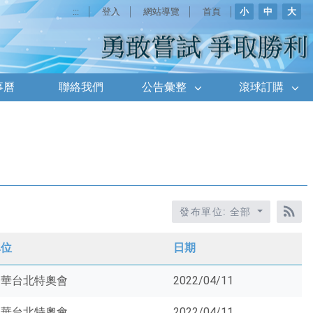
:::
登入
網站導覽
首頁
小
中
大
事曆
聯絡我們
公告彙整
滾球訂購
發布單位: 全部
RS
單位
日期
中華台北特奧會
2022/04/11
中華台北特奧會
2022/04/11