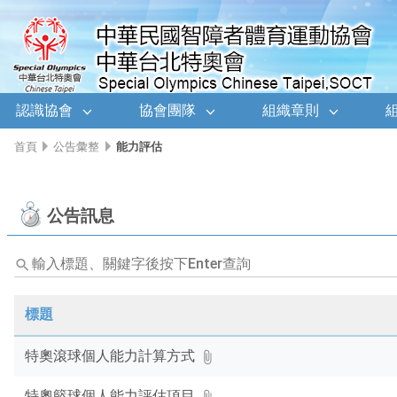
移至網頁之主要內容區位置
認識協會
協會團隊
組織章則
首頁
公告彙整
能力評估
公告訊息
輸
入
標
題、
標題
關
鍵
特奧滾球個人能力計算方式
字
後
特奧籃球個人能力評估項目