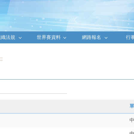
組織法規
世界賽資料
網路報名
行
:::