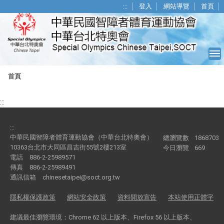
移至網頁之主要內容區位置
:::
登入
網站導覽
首頁
首頁
:::
:::
中華民國智障者體育運動協會（中華台北特奧會）
總瀏覽數
1868703
10363台北市大同區昌吉街55號2樓213室
今日瀏覽
669
電話
886-2-25989571
傳真
886-2-25989491
通訊信箱
chinesetaipei@soct.org.tw
隱私權保護政策
網站安全政策
資料開放宣告
本站使用正體字
建議最佳瀏覽環境：Chrome 62 以上版本、Firefox 56 以上版本、