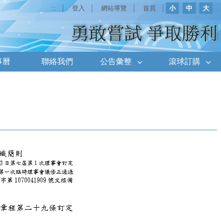
:::
登入
網站導覽
首頁
小
中
大
事曆
聯絡我們
公告彙整
滾球訂購