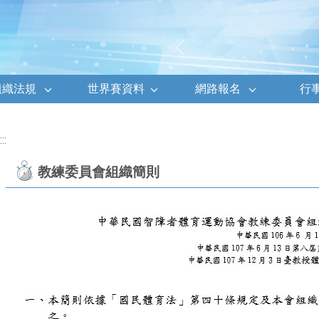
組織法規
世界賽資料
網路報名
行
:::
教練委員會組織簡則