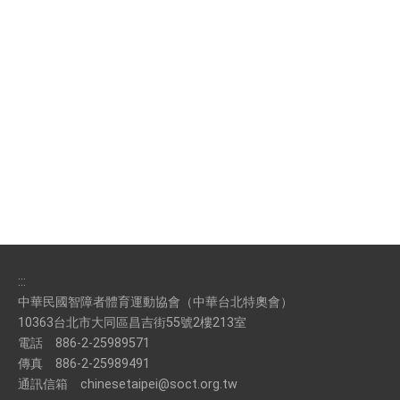
:::
中華民國智障者體育運動協會（中華台北特奧會）
10363台北市大同區昌吉街55號2樓213室
電話
886-2-25989571
傳真
886-2-25989491
通訊信箱
chinesetaipei@soct.org.tw