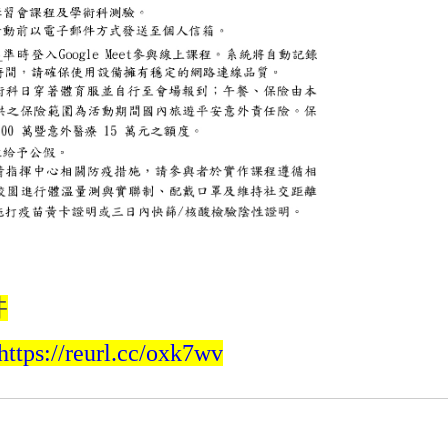
件
https://reurl.cc/oxk7wv