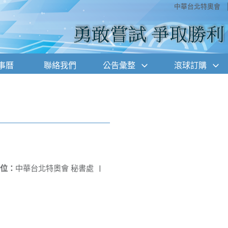
中華台北特奧會
事曆
聯絡我們
公告彙整
滾球訂購
位：
中華台北特奧會 秘書處
|