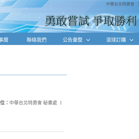
中華台北特奧會
事曆
聯絡我們
公告彙整
滾球訂購
位：
中華台北特奧會 秘書處
|