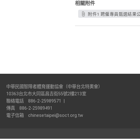
相關附件
附件1 聘僱專員甄選結果公告1
中華民國智障者體育運動協會（中華台北特奧會）
10363台北市大同區昌吉街55號2樓213室
聯絡電話
886-2-25989571
|
傳真
886-2-25989491
電子信箱
chinesetaipei@soct.org.tw