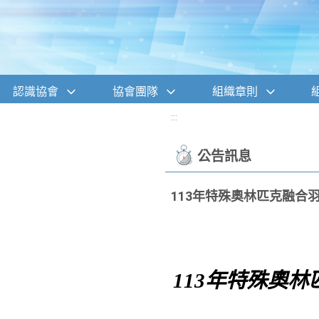
移至網頁之主要內容區位置
認識協會
協會團隊
組織章則
:::
公告訊息
113年特殊奧林匹克融合
113
年特殊奧林