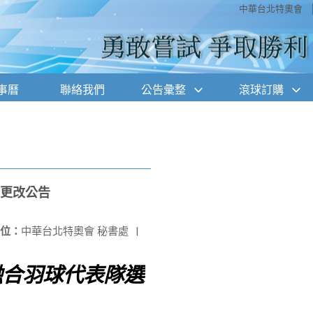
中華台北特奧會
事曆
聯絡我們
公告彙整
滾球訂購
地更改公告
位：
中華台北特奧會 秘書處
|
融合羽球代表隊選