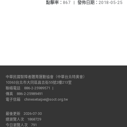
點擊率：
867
|
發佈日期：
2018-05-25
中華民國智障者體育運動協會（中華台北特奧會）
10363台北市大同區昌吉街55號2樓213室
聯絡電話
886-2-25989571
|
傳真
886-2-25989491
電子信箱
chinesetaipei@soct.org.tw
最後更新
2026-07-30
總瀏覽人次
1868729
今日瀏覽人次
791