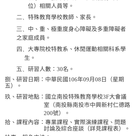
位）相關人員等。
二、
特殊教育學校教師、家長。
三、
中、重、極重度身心障礙及多重障礙者
之家庭成員。
四、
大專院校特教系、休閒運動相關科系學
生。
五、
研習人數：
30
名。
捌、
研習
日期：中華民國
106
年
09
月
08
日（
星期
五）。
玖、
研習
地點：國立南投特殊教育學校
3F
大會議
室（南投縣南投市中興新村仁德路
200
號）。
拾、
課程
內容：專業課程、實際演練課程、問題
討論及綜合座談（詳見課程表）。