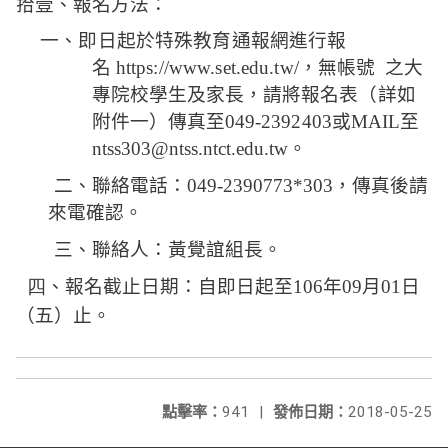
拾壹、報名方法：
一、
即日起於特殊教育通報網進行報
名
https://www.set.edu.tw/
，無帳號
之大
專院校學生及家長，
請將報名表（詳如
附件一）傳真至
049-2392403
或
MAIL
至
ntss303@ntss.ntct.edu.tw
。
二、聯絡電話：
049-2390773*303
，傳真後請
來電確認
。
三、聯絡人：黃覺誼組長。
四
、
報名截止日期：自即日起至
106
年
09
月
01
日
（五）止。
點擊率：
941
|
發佈日期：
2018-05-25