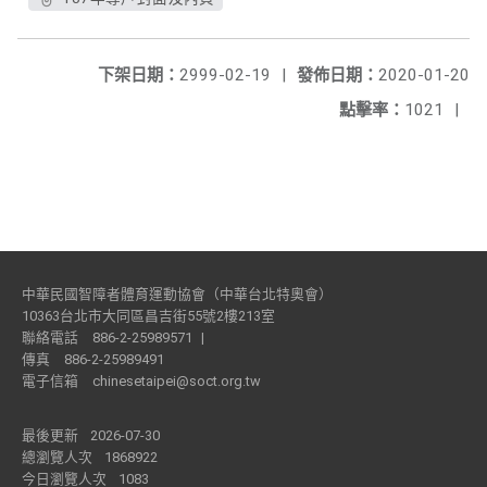
下架日期：
2999-02-19
|
發佈日期：
2020-01-20
點擊率：
1021
|
中華民國智障者體育運動協會（中華台北特奧會）
10363台北市大同區昌吉街55號2樓213室
聯絡電話
886-2-25989571
|
傳真
886-2-25989491
電子信箱
chinesetaipei@soct.org.tw
最後更新
2026-07-30
總瀏覽人次
1868922
今日瀏覽人次
1083