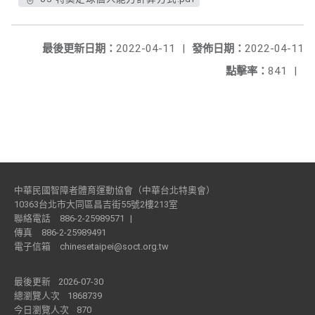
最後更新日期：
2022-04-11
|
發佈日期：
2022-04-11
點擊率：
841
|
中華民國智障者體育運動協會（中華台北特奧會）
10363台北市大同區昌吉街55號2樓213室
聯絡電話
886-2-25989571
|
傳真
886-2-25989491
電子信箱
chinesetaipei@soct.org.tw
最後更新
2026-07-30
總瀏覽人次
1868739
今日瀏覽人次
870