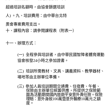
超過培訓名額時，由協會篩選培訓
人
)
。
九、培訓費用：由中華台北特
奧會專案費用支出。
十、課程內容：請參閱課程表（附表一）
十一、辦理方式：
(
一
)
全程參與培訓者，由中華民國智障者體育運動
協會核發
24
小時之參加證書。
(
二
)
培訓所需教材、文具、講義資料、教學器材、
場地等由主辦單位準備。
(
三
)
參加人員培訓期間交通費、住宿費、午餐、
保險由主辦單位統籌供應，所提供之保險範
圍為活動期間
國內旅遊平安意外責任險。保險
理賠：意外身故
100
萬暨意外醫療
10
萬元之額
度。