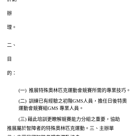
辦
理。
二、
目
的：
(
一
)
推展特殊奧林匹克運動會競賽所需的專業技巧。
(
二
)
訓練已有經驗之初階
GMS
人員，擔任日後特奧
運動會競賽組
GMS
專業人員。
(
三
)
藉此培訓更瞭解競賽能力分組之重要，協助
推展屬於智障者的特殊奧林匹克運動。三、主辦單