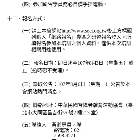
(
四
)
參加研習學員務必自備手提電腦。
十二、報名方式：
(
一
)
請上本會網站
http://www.soct.org.tw
後上方標題
列點入「網路報名」專區之研習報名登入。所
填報
名參加本培訓之個人資料，僅供本次培訓
相關用途使用。
(
二
)
報名日期：即日起至
107
年
8
月
3
日（星期五）截
止（逾時恕不受理
）
。
(
三
)
錄取公告：
10
7
年
8
月
6
日（星期一）公告於本
會網站熱門消息。
(
四
)
聯絡地址：中華民國智障者體育運動協會（臺
北市大同區昌吉街
55
號
2
樓
213
室）
(
五
)
聯絡人：黃瀚專員，聯
絡電話：
02-
2598-9571