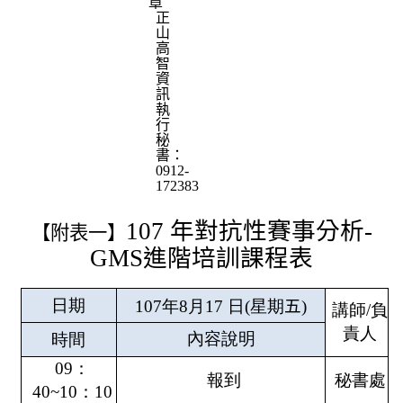
章
正
山
高
智
資
訊
執
行
秘
書：
0912-
172383
107
年對抗性賽事分析
-
【附表一】
GMS
進階培訓課程表
日期
107
年
8
月
17
日
(
星期
五
)
講師
/
負
責人
內容說明
時間
09
：
報到
秘書處
40~10
：
10