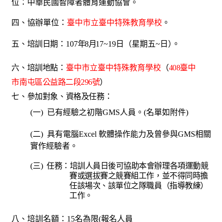
位：中華民國智障者體育運動協會。
臺中市立臺中特殊教育學校
四、協辦單位：
。
五、培訓日期：
107
年
8
月
17~19
日（星期五
~
日
）
。
臺中市立臺中特殊教育學校
臺中
六、培訓地點：
（
408
市南屯區公益路二段
號
296
）
七、參加對象、資格及任務：
(
一
)
已有經驗之初階
GMS
人員。
(
名單如附件
)
(
二
)
具有電腦
Excel
軟體操作能力及曾參與
GMS
相關
實作經驗者。
(
三
)
任務：培訓人員日後可協助本會辦理各項運動競
賽或選拔賽之競賽組工作，並不得同
時擔
任該場次、該單位之隊職員（指導教練）
工作。
八、培訓名額：
15
名為限
(
報名人員