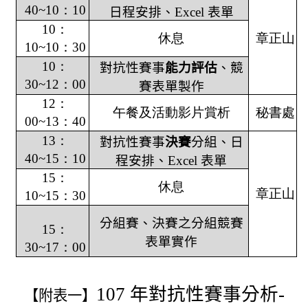
40~10
：
10
日程安排、
Excel
表單
10
：
休息
章正山
10~10
：
30
10
：
對抗性賽事
能力評估
、競
30~12
：
00
賽表單製作
12
：
午餐及活動影片賞析
秘書處
00~13
：
40
13
：
對抗性賽事
決賽
分組、日
40~15
：
10
程安排、
Excel
表單
15
：
休息
章正山
10~15
：
30
分組賽、決賽之分組競賽
15
：
表單實作
30~17
：
00
107
年對抗性賽事分析
-
【附表一】