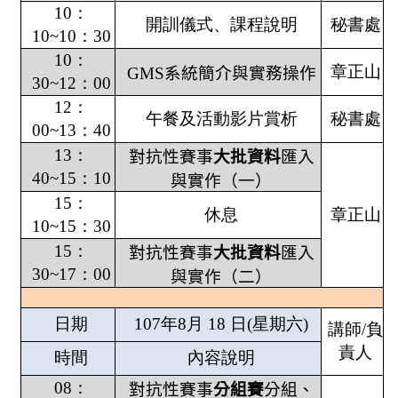
10
：
開訓儀式、課程說明
秘書處
10~10
：
30
10
：
章正山
GMS
系統簡介與實務操作
30~12
：
00
12
：
午餐及活動影片賞析
秘書處
00~13
：
40
13
：
對抗性賽事
大批資料
匯入
40~15
：
10
與實作（一）
15
：
休息
章正山
10~15
：
30
15
：
對抗性賽事
大批資料
匯入
30~17
：
00
與實作（二）
日期
107
年
8
月
18
日
(
星期六
)
講師
/
負
責人
時間
內容說明
08
：
對抗性賽事
分組賽
分組、