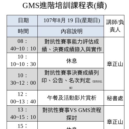
GMS
進階培訓課程表
(
續
)
日期
107
年
8
月
19
日
(
星期日
)
講師
/
負
責人
時間
內容說明
08
：
對抗性賽事能力評估成
40~10
：
10
績、決賽成績錄入與實作
10
：
休息
10~10
：
30
章正山
對抗性賽事決賽成績列
10
：
印、公告、名次判定
30~12
：
00
（含同分比
較）
12
：
午餐及活動影片賞析
秘書處
00~13
：
40
13
：
對抗性賽事
VS GMS
流程
40~15
：
10
探討
章正山
15
：