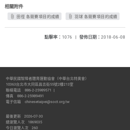
相關附件
田徑 各競賽項目的成績
羽球 各競賽項目的成績
點擊率：
1076
|
發佈日期：
2018-06-08
中華民國智障者體育運動協會（中華台北特奧會）
10363台北市大同區昌吉街55號2樓213室
聯絡電話
886-2-25989571
|
傳真
886-2-25989491
電子信箱
chinesetaipei@soct.org.tw
最後更新
2026-07-30
總瀏覽人次
1869035
今日瀏覽人次
260