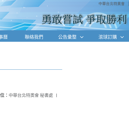
中華台北特奧會
事曆
聯絡我們
公告彙整
滾球訂購
位：
中華台北特奧會 秘書處
|