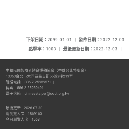
下架日期：
2099-01-01
|
發佈日期：
2022-12-03
點擊率：
1003
|
最後更新日期：
2022-12-03
|
中華民國智障者體育運動協會（中華台北特奧會）
10363台北市大同區昌吉街55號2樓213室
聯絡電話
886-2-25989571
|
傳真
886-2-25989491
電子信箱
chinesetaipei@soct.org.tw
最後更新
2026-07-30
總瀏覽人次
1869160
今日瀏覽人次
1568