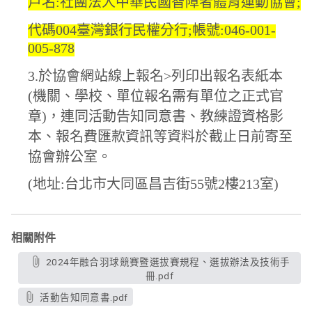
戶名:社團法人中華民國智障者體育運動協會;
代碼004臺灣銀行民權分行;帳號:046-001-
005-878
3.於協會網站線上報名>列印出報名表紙本
(機關、學校、單位報名需有單位之正式官
章)，連同活動告知同意書、教練證資格影
本、報名費匯款資訊等資料於截止日前寄至
協會辦公室。
(地址:台北市大同區昌吉街55號2樓213室)
相關附件
2024年融合羽球競賽暨選拔賽規程、選拔辦法及技術手
冊.pdf
活動告知同意書.pdf