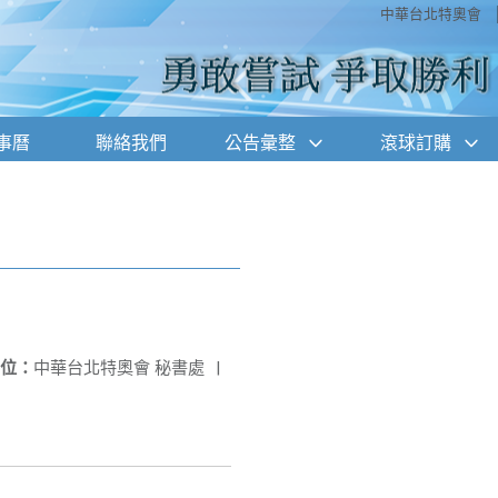
中華台北特奧會
事曆
聯絡我們
公告彙整
滾球訂購
位：
中華台北特奧會 秘書處
|