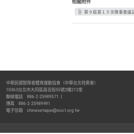
相關附件
第９屆第１３次理事會議記錄
中華民國智障者體育運動協會（中華台北特奧會）
10363台北市大同區昌吉街55號2樓213室
聯絡電話
886-2-25989571
|
傳真
886-2-25989491
電子信箱
chinesetaipei@soct.org.tw