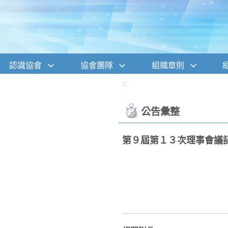
移至網頁之主要內容區位置
認識協會
協會團隊
組織章則
:::
公告彙整
第９屆第１３次理事會議