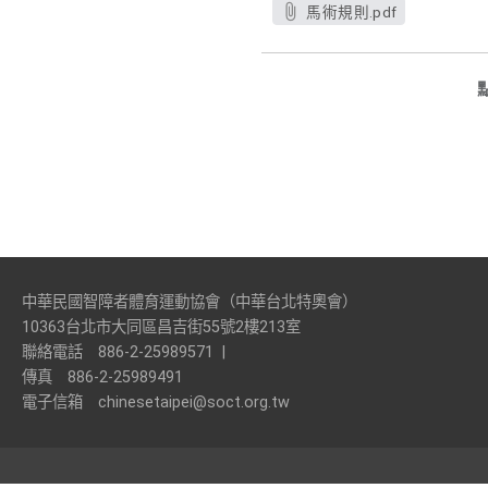
馬術規則.pdf
中華民國智障者體育運動協會（中華台北特奧會）
10363台北市大同區昌吉街55號2樓213室
聯絡電話
886-2-25989571
|
傳真
886-2-25989491
電子信箱
chinesetaipei@soct.org.tw