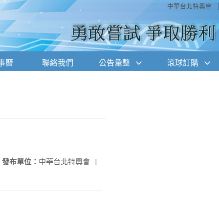
中華台北特奧會
事曆
聯絡我們
公告彙整
滾球訂購
發布單位：
中華台北特奧會
|